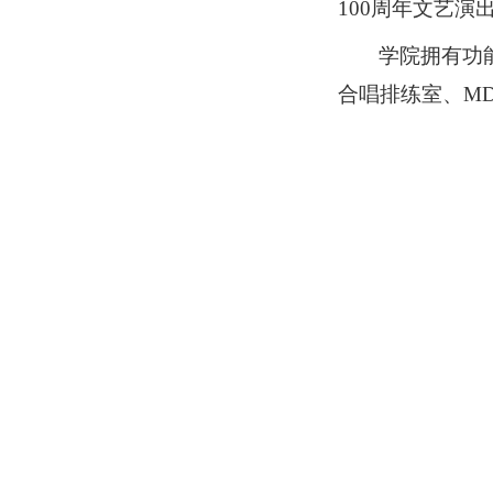
100周年文艺演
学院拥有
功
合唱排练室、
M