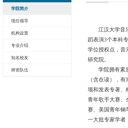
学院简介
现任领导
江汉大学音
机构设置
蹈表演
3个本科
专业介绍
学位授权点
，
音
知名校友
研究
院。
学院拥有素
师资队伍
（含在读），
有
项
和
发表专著、
青年歌手大赛、
赛、美国青年钢
一大批
专家学者