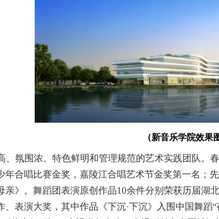
（新音乐学院效果
高、氛围浓、特色鲜明和管理规范的艺术实践团队。
少年合唱比赛金奖
，
嘉陵江合唱艺术节金奖第一名
；
先
母亲》。舞蹈团
表演原创作品
10余件分别荣获历届湖
作、表演大奖
，
其中
作品《下沉
·下沉》入围中国舞蹈