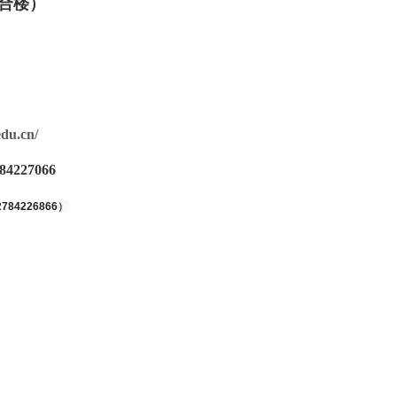
合楼）
edu.cn/
-84227066
2784226866
）