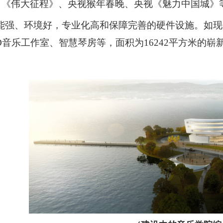
出《伟大征程》
、
央视猴年春晚、央视《魅力中国城》
能强、环境好，专业化高和保障完善的硬件设施。如
现
D音乐工作室、
智慧
琴房
等
，
面积为
16242平方米的