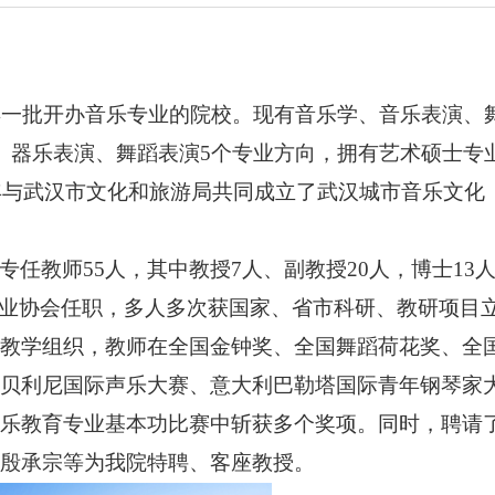
早一批开办音乐专业的院校。现
有
音乐学、音乐表演、
、器乐表演、舞蹈表演5个专业方向，拥有艺术硕士专
0年与武汉市文化和旅游局共同成立了
武汉城市音乐文化
专任教师
5
5
人，其中教授
7人、副教授2
0
人，
博士
13
业
协会任职
，
多人多次获国家、省市科研、教研项目
教学组织
，
教师在全国金钟奖、
全国舞蹈荷花奖、
全
贝利尼国际声乐大赛、意大利巴勒塔国际青年钢琴家
乐教育专业基本功
比赛中
斩获
多个
奖项。
同时，
聘请
殷承宗等为
我院特聘、
客座教授。