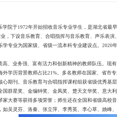
乐学院于
1972年开始招收音乐专业学生，是湖北省最
专业，下设音乐教育、合唱指挥与音乐教育、声乐表演
乐学
专业
为
国家
级、省级
一流本科专业建设点。
202
质高、业务强、富有活力和创新精神的教师队伍。现有
海外学历背景教师占比
21
%。多名教师在国家、省市
专
核心期刊
。
音乐教育与合唱指挥课程组
获
省级优秀基层
全国群星奖、金编钟奖、
金凤奖、
楚天文华奖、意大利
琴家大赛等获得多项荣誉
；
师生还在
全国
和省级高校
音
，如
吴灵芬、
洛秦、
张立萍、李秀英、李心草、姚峰、