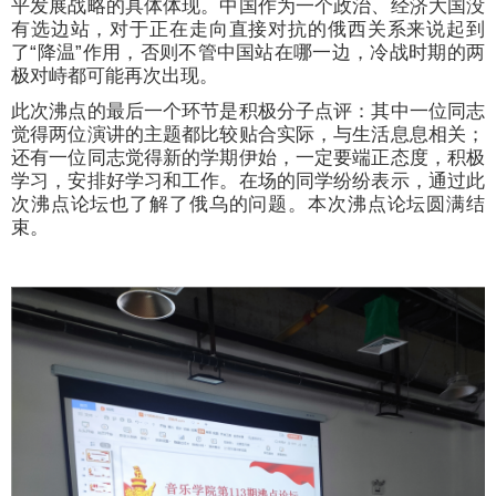
平发展战略的具体体现。中国作为一个政治、经济大国没
有选边站，对于正在走向直接对抗的俄西关系来说起到
了
“
降温
”
作用，否则不管中国站在哪一边，冷战时期的两
极对峙都可能再次出现。
此次沸点的
最后一个环节是积极分子点评：其中一位同志
觉得
两
位演讲的主题都比较贴合实际，与生活息息相关；
还有一位同志觉得
新的学期伊始
，
一定要端正态度，积极
学习，安排好学习和工作
。
在场的同学纷纷表示，
通过此
次沸点论坛
也了解了俄乌的问题
。本次沸点论坛圆满结
束。