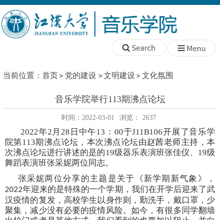
当前位置：
首页
党的建设
文明建设
文化氛围
音乐学院举行113期沸点论坛
时间：2022-03-01
浏览：
2637
202
2
年
2
月
2
8日中午1
3
：
0
0于J11
B
106开展了音乐学
院第
113
期沸点论坛，本次沸点论坛由赵茜老师主持，本
次沸点论坛进行
讲述
的是的
1
9
级
器乐表演班张佳仪
、
1
9
级
舞蹈表演
班
张采妮两位
同志。
张采妮两位分享的主题是关于《
新学期新气象
》
，
年迎来的
是特殊的一个学期，我们在开学后迎来了武
2022
汉疫情的复发，
高校学生
以身作则，勤洗手，戴口罩，少
聚集，减少没有必要的疫情风险。如今，有很多同学翻墙