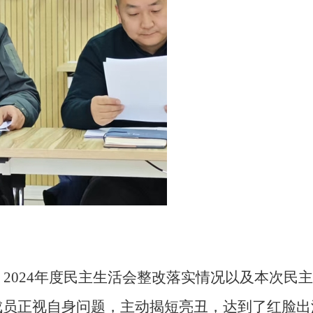
、
2024年度民主生活会整改落实情况以及本次
民主
成员
正视自身问题，主动揭短亮丑
，达到了红脸出