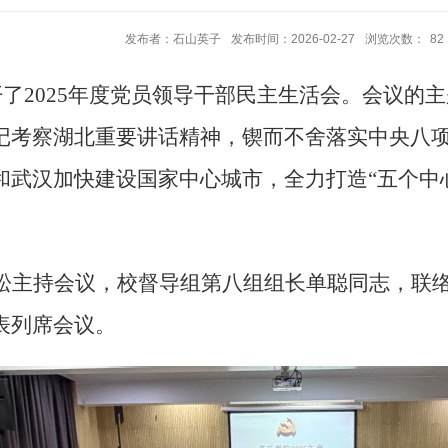
发布者：石山英子
发布时间：2026-02-27
浏览次数：
82
开了
2025年度党员领导干部
民主生活会
。会议的主
记考察湖北重要讲话精神，锲而不舍落实中央八
和武汉加快建设国家中心城市，全力打造
“五个
松主持会议，
校督导组
第
八组组长单聪同志，联
表列席会议。