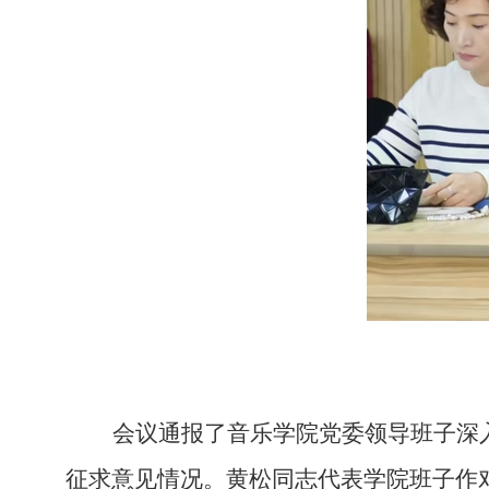
会议
通报
了音乐学院党委领导班子
深
征求意见情况
。
黄松同志
代表
学院
班子作