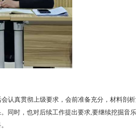
活会认真贯彻上级要求，会前准备充分，材料剖析
果。同时
，也对后续工作提出
要求
,
要
继续
挖掘音
料。