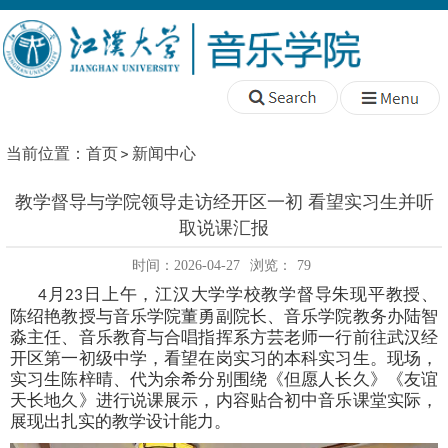
当前位置：
首页
新闻中心
教学督导与学院领导走访经开区一初 看望实习生并听
取说课汇报
时间：2026-04-27
浏览：
79
月
日上午
，江汉大学学校教学督导朱现平教授、
4
23
陈绍艳教授与音乐学院董勇
副
院长
、
音乐学院教务办
陆智
淼主任
、音乐教育与合唱指挥系方芸老师
一行前往武汉经
开区第一初级中学，看望在岗实习的本科实习生。现场，
实习生陈梓晴、代为余希分别围绕《但愿人长久》《友谊
天长地久》进行说课展示，内容贴合初中音乐课堂实际，
展现出扎实的教学设计能力。