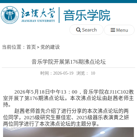
当前位置：
首页
党的建设
音乐学院开展第176期沸点论坛
时间：2026-05-19
浏览：
10
202
6
年
5
月
18
日中午
13
：
00
，音乐学院在
J11C102
教
室开展了第
1
76
期沸点论坛。本次沸点论坛由
赵茜
老师主
持。
赵茜老师首先介绍了进行
分享的
本次沸点论坛的
两
位
同学，
2025
级
研究生蔡佳宏
、
202
5
级
器
乐表演
黄之妍
两位同学
进行了本次沸点论坛的主题分享。