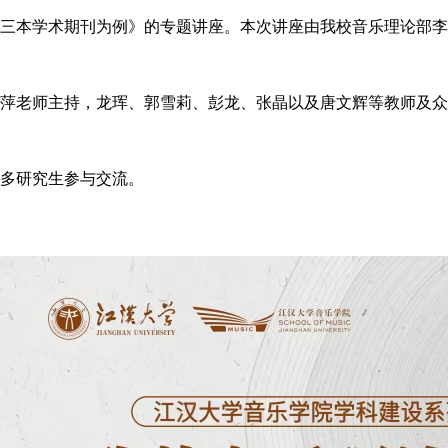
三本学术期刊为例
》
的专题讲座。本次讲座由我校音乐理论部李
萍
老师
主持，龙珲
、
郭雪莉
、
彭龙
、
张晶以及唐文辉等教师及众
多研究生参与交流。