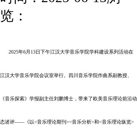
览：
2025
年
6
月
13
日下午江汉大学音乐学院学科建设系列活动在
江汉大学音乐学院
会议室举行
。
四川音乐学院
作曲系副教授、
《音乐探索》学报副主任
刘鹏
博士
，带来了欧美音乐理论前沿动
态述评
——《
以
<
音乐理论期刊
><
音乐分析
>
和
<
音乐理论纵览
>