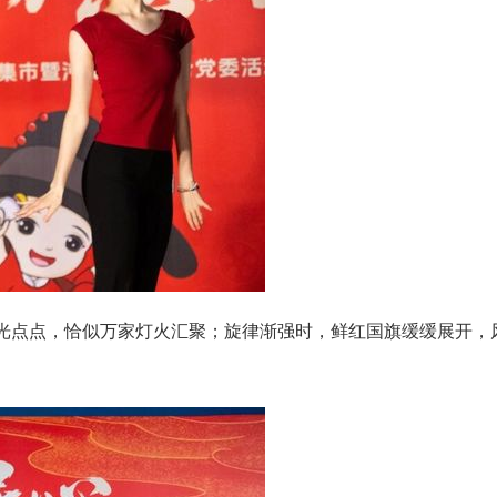
”光点点，恰似万家灯火汇聚；旋律渐强时，鲜红国旗缓缓展开，