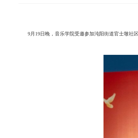
9
月
19
日晚，音乐学院受邀参加沌阳街道官士墩社区