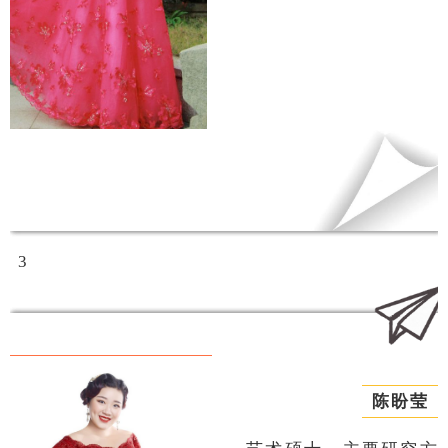
3
陈盼莹