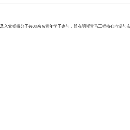
80
书及入党积极分子共
余名青年学子参与，旨在明晰青马工程核心内涵与