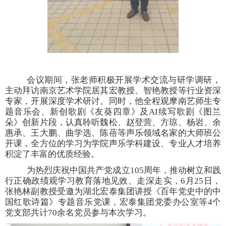
会议期间，张老师积极开展学术交流与研学调研，
主动拜访南京艺术学院居其宏教授、智艳教授等行业资深
专家，开展深度学术研讨。同时，他全程观摩南艺师生专
题音乐会、新创歌剧《友葵四章》及
AI续写歌剧《图兰
朵》创新片段，认真聆听魏松、赵登营、方琼、杨岩、余
惠承、王大鹏、曲学选、陈蓓等声乐领域名家的大师班公
开课，全方位的学习为学院声乐学科建设、专业人才培养
积淀了丰富的优质经验。
为热烈庆祝中国共产党成立
105周年，推动树立和践
行正确政绩观学习教育落地见效、走深走实，6月25日，
张艳林副教授受邀为湖北宏泰集团讲授《百年党史中的中
国红歌诗篇》专题音乐党课，宏泰集团党委办公室等4个
党支部共计70余名党员参与本次学习。