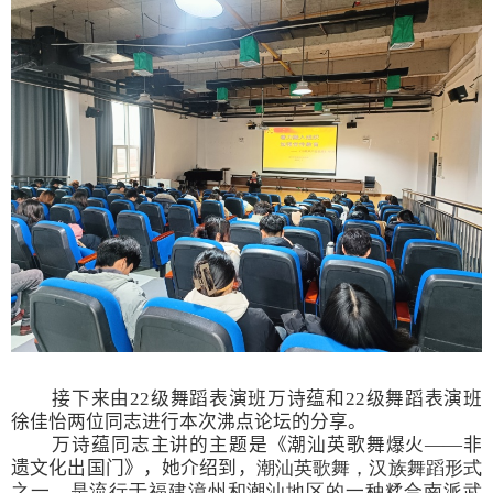
接下来由
22
级舞蹈表演班万诗蕴和
22
级舞蹈表演班
徐佳怡两位同志进行本次沸点论坛的分享。
万诗蕴同志主讲的主题是《潮汕英歌舞爆火——非
遗文化出国门》，她介绍到，
潮汕英歌舞，
汉族舞蹈形式
之一，是流行于
福建漳州和潮汕地区的一种糅合南派武