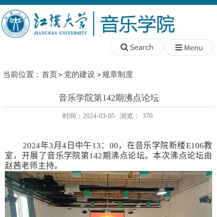
当前位置：
首页
党的建设
规章制度
音乐学院第142期沸点论坛
时间：2024-03-05
浏览：
370
2024
年
3
月
4
日中午
13
：
00
，在音乐学院新楼
E106
教
室，开展了音乐学院第
142
期沸点论坛。本次沸点论坛由
赵茜老师主持。