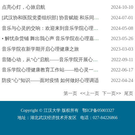
点亮心灯，心旅启航
2024-10-10
[武汉协和医院党委组织部] 协音赋能 和乐同行 | 江汉大学来访座...
2024-07-01
音乐与心灵的交响：欢迎来到音乐学院心理工作站！
2024-05-08
• 解忧杂货铺 舞出我心声 音乐学院在心理嘉年华上展现特色
2023-05-26
音乐学院在新学期开启心理健康之旅
2023-03-03
音随心动，从“心”启航——音乐学院开展心理健康教育系列活动
2022-09-11
音乐学院心理健康教育工作站——给心灵一片晴空，I need you 现在...
2022-06-17
防疫“心”知识——面对疫情 如何做好心理调适
2022-04-24
第一页
<<上一页
下一页>>
尾页
Copyright © 江汉大学 版权所有 鄂ICP备05003327
地址：湖北武汉经济技术开发区 电话：027-84226866